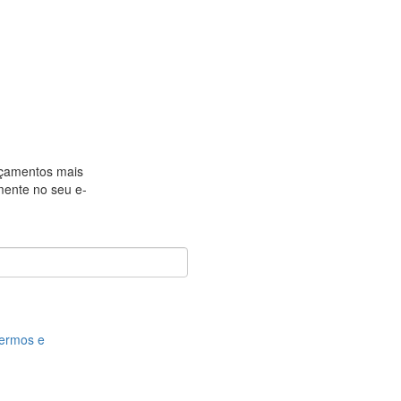
nçamentos mais
amente no seu e-
ermos e