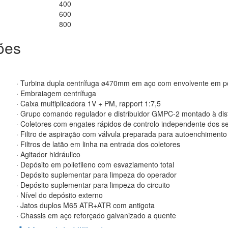
400
600
800
ões
· Turbina dupla centrífuga ø470mm em aço com envolvente em pol
· Embraiagem centrífuga
· Caixa multiplicadora 1V + PM, rapport 1:7,5
· Grupo comando regulador e distribuidor GMPC-2 montado à dis
· Coletores com engates rápidos de controlo independente dos se
· Filtro de aspiração com válvula preparada para autoenchimento
· Filtros de latão em linha na entrada dos coletores
· Agitador hidráulico
· Depósito em polietileno com esvaziamento total
· Depósito suplementar para limpeza do operador
· Depósito suplementar para limpeza do circuito
· Nível do depósito externo
· Jatos duplos M65 ATR+ATR com antigota
· Chassis em aço reforçado galvanizado a quente