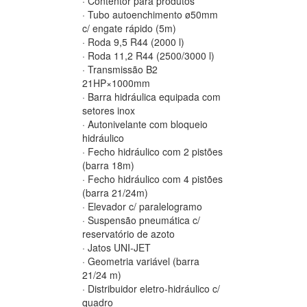
· Contentor para produtos
· Tubo autoenchimento ø50mm
c/ engate rápido (5m)
· Roda 9,5 R44 (2000 l)
· Roda 11,2 R44 (2500/3000 l)
· Transmissão B2
21HP×1000mm
· Barra hidráulica equipada com
setores inox
· Autonivelante com bloqueio
hidráulico
· Fecho hidráulico com 2 pistões
(barra 18m)
· Fecho hidráulico com 4 pistões
(barra 21/24m)
· Elevador c/ paralelogramo
· Suspensão pneumática c/
reservatório de azoto
· Jatos UNI-JET
· Geometria variável (barra
21/24 m)
· Distribuidor eletro-hidráulico c/
quadro