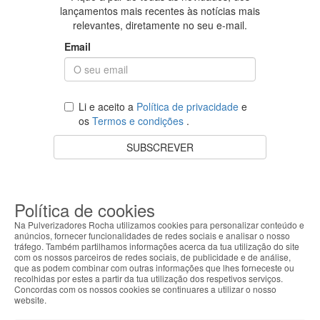
lançamentos mais recentes às notícias mais
relevantes, diretamente no seu e-mail.
Email
Li e aceito a
Política de privacidade
e
os
Termos e condições
.
SUBSCREVER
O teu carrinho está vazio.
VOLTAR À LOJA
Política de cookies
Na Pulverizadores Rocha utilizamos cookies para personalizar conteúdo e
anúncios, fornecer funcionalidades de redes sociais e analisar o nosso
tráfego. Também partilhamos informações acerca da tua utilização do site
com os nossos parceiros de redes sociais, de publicidade e de análise,
Apoio ao Cliente
que as podem combinar com outras informações que lhes forneceste ou
recolhidas por estes a partir da tua utilização dos respetivos serviços.
Concordas com os nossos cookies se continuares a utilizar o nosso
Sobre Nós
website.