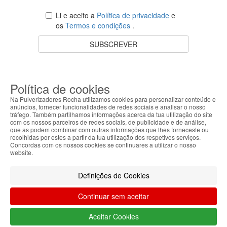
Li e aceito a
Política de privacidade
e
os
Termos e condições
.
SUBSCREVER
O teu carrinho está vazio.
VOLTAR À LOJA
Política de cookies
Na Pulverizadores Rocha utilizamos cookies para personalizar conteúdo e
anúncios, fornecer funcionalidades de redes sociais e analisar o nosso
tráfego. Também partilhamos informações acerca da tua utilização do site
com os nossos parceiros de redes sociais, de publicidade e de análise,
Apoio ao Cliente
que as podem combinar com outras informações que lhes forneceste ou
recolhidas por estes a partir da tua utilização dos respetivos serviços.
Concordas com os nossos cookies se continuares a utilizar o nosso
Sobre Nós
website.
Informações Legais
Definições de Cookies
Continuar sem aceitar
Aceitar Cookies
ROCHA© 2026 Todos os direitos reservados.