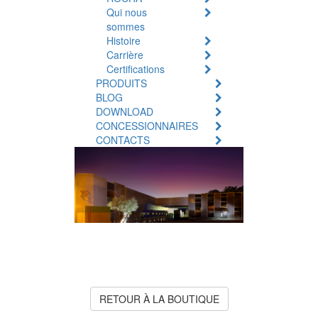
Qui nous
sommes
Histoire
Carrière
Certifications
PRODUITS
BLOG
DOWNLOAD
CONCESSIONNAIRES
CONTACTS
Produit Indisponible
Le produit que vous recherchez
est actuellement en rupture de
stock ou indisponible.
RETOUR À LA BOUTIQUE