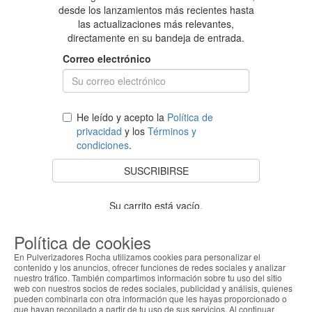
desde los lanzamientos más recientes hasta
las actualizaciones más relevantes,
directamente en su bandeja de entrada.
Correo electrónico
He leído y acepto la
Política de
privacidad
y los
Términos y
condiciones
.
SUSCRIBIRSE
Su carrito está vacío.
VOLVER A LA TIENDA
Política de cookies
En Pulverizadores Rocha utilizamos cookies para personalizar el
contenido y los anuncios, ofrecer funciones de redes sociales y analizar
nuestro tráfico. También compartimos información sobre tu uso del sitio
Apoyo al cliente
web con nuestros socios de redes sociales, publicidad y análisis, quienes
pueden combinarla con otra información que les hayas proporcionado o
que hayan recopilado a partir de tu uso de sus servicios. Al continuar